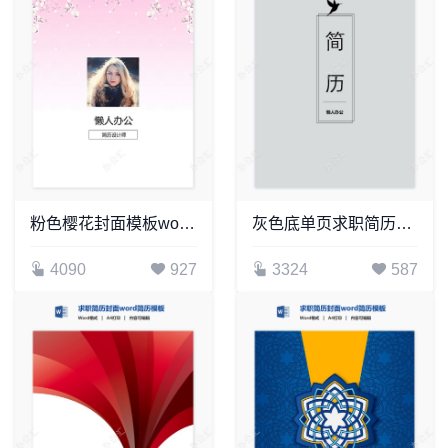
粉色樱花封面模板word简历模板word简历模板
灰色底单页求职简历封面模版
4090
927
3324
587