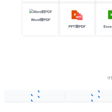
Word转PDF
PPT转PDF
Exc
计