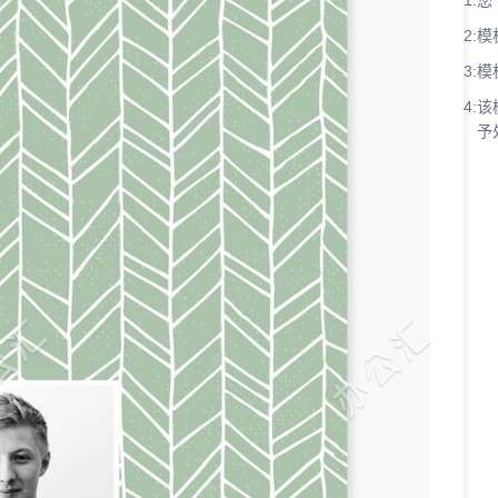
1:
您
2:
模
3:
模
4:
该
予