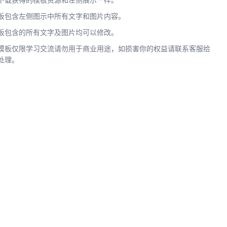
下载获得的模板资源和左侧展示一样。
板包含左侧图示中所有文字和图片内容。
板包含的所有文字及图片均可以修改。
模板仅限学习交流请勿用于商业用途，如损害你的权益请联系客服给
处理。