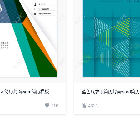
人简历封面word简历模板
蓝色底求职简历封面word简
716
4621