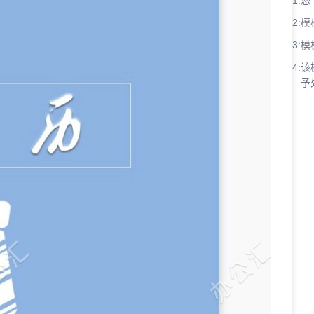
1:
您
2:
模
3:
模
4:
该
予