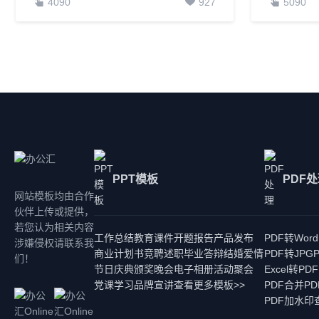
4090
927
5090
PPT模板
PDF
网站模板均由合作
伙伴上传或提供，
若您认为相关内容
工作总结
教育课件
开题报告
产品发布
PDF转Word
涉嫌侵权请联系我
商业计划书
竞聘述职
毕业答辩
结婚爱情
PDF转JPG
们！
节日庆典
颁奖晚会
电子相册
活动聚会
Excel转PDF
党课学习
品牌宣讲
查看更多模板>>
PDF合并
P
PDF加水印