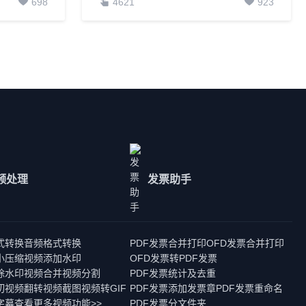
698
4621
923
频处理
发票助手
式转换
音频格式转换
PDF发票合并打印
OFD发票合并打印
小压缩
视频添加水印
OFD发票转PDF发票
除水印
视频合并
视频分割
PDF发票统计及去重
切
视频翻转
视频截图
视频转GIF
PDF发票添加发票章
PDF发票重命名
字幕
查看更多视频功能>>
PDF发票分文件夹