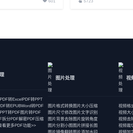
601
5723
处理
图片处理
视
PDF转Excel
PDF转PPT
PDF转EPUB
Word转PDF
图片格式转换
图片大小压缩
视频格
PPT转PDF
图片转PDF
图片尺寸修改
图片文字识别
视频大
DF拆分
PDF解密
PDF压缩
图片背景去除
图片旋转角度
视频去
查看更多PDF功能>>
图片分割小图
图片拼接长图
视频裁
图片镜像翻转
图片添加水印
视频加