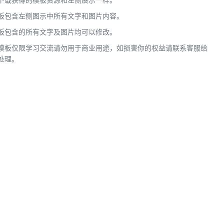
下载获得的模板资源和左侧展示一样。
板包含左侧图示中所有文字和图片内容。
板包含的所有文字及图片均可以修改。
模板仅限学习交流请勿用于商业用途，如损害你的权益请联系客服给
处理。