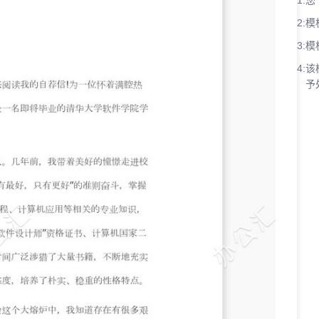
1:
您
2:
模
3:
模
4:
该
予