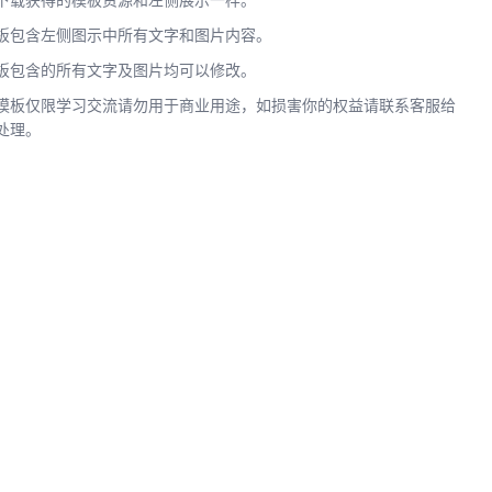
下载获得的模板资源和左侧展示一样。
板包含左侧图示中所有文字和图片内容。
板包含的所有文字及图片均可以修改。
模板仅限学习交流请勿用于商业用途，如损害你的权益请联系客服给
处理。