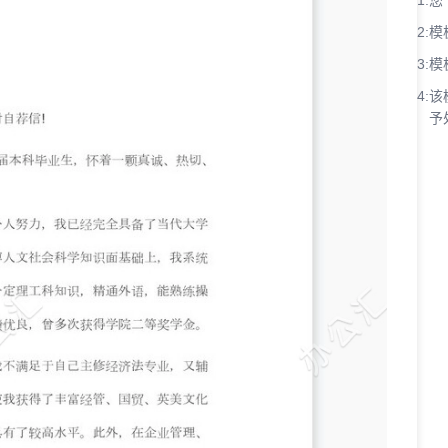
1:
您
2:
模
3:
模
4:
该
予