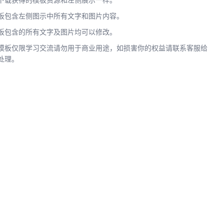
下载获得的模板资源和左侧展示一样。
板包含左侧图示中所有文字和图片内容。
板包含的所有文字及图片均可以修改。
模板仅限学习交流请勿用于商业用途，如损害你的权益请联系客服给
处理。