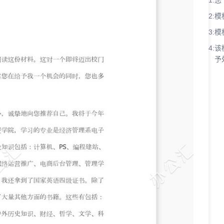
1:
您
2:
模
3:
模
4:
该
予