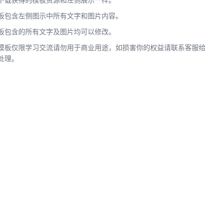
下载获得的模板资源和左侧展示一样。
板包含左侧图示中所有文字和图片内容。
板包含的所有文字及图片均可以修改。
模板仅限学习交流请勿用于商业用途，如损害你的权益请联系客服给
处理。