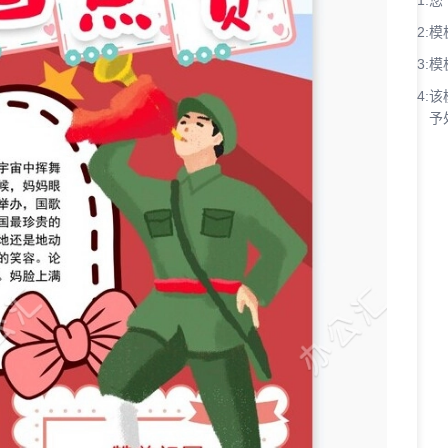
1:
您
2:
模
3:
模
4:
该
予