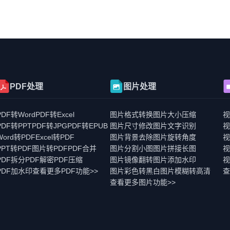
PDF处理
图片处理
PDF转Word
PDF转Excel
图片格式转换
图片大小压缩
PDF转PPT
PDF转JPG
PDF转EPUB
图片尺寸修改
图片文字识别
Word转PDF
Excel转PDF
图片背景去除
图片旋转角度
PPT转PDF
图片转PDF
PDF合并
图片分割小图
图片拼接长图
PDF拆分
PDF解密
PDF压缩
图片镜像翻转
图片添加水印
视
PDF加水印
查看更多PDF功能>>
图片彩色转黑白
图片模糊转高清
查
查看更多图片功能>>