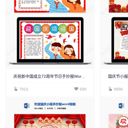
庆祝新中国成立72周年节日手抄报Word模板电子
国庆节小报手
7915
690
9896