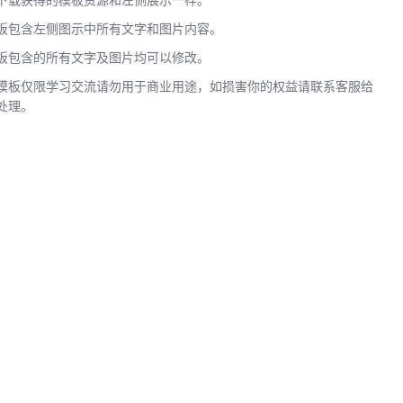
下载获得的模板资源和左侧展示一样。
板包含左侧图示中所有文字和图片内容。
板包含的所有文字及图片均可以修改。
模板仅限学习交流请勿用于商业用途，如损害你的权益请联系客服给
处理。