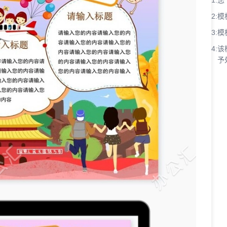
1:
您
2:
模
3:
模
4:
该
予