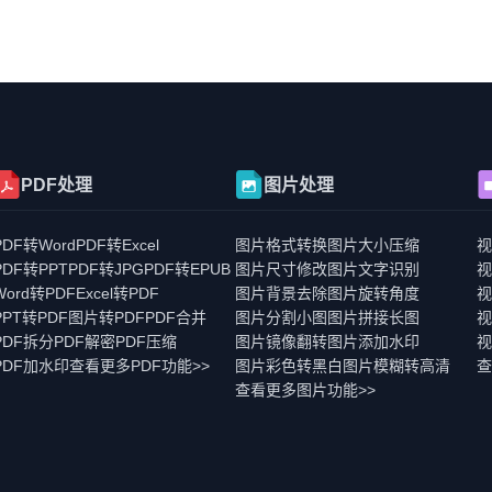
PDF处理
图片处理
PDF转Word
PDF转Excel
图片格式转换
图片大小压缩
PDF转PPT
PDF转JPG
PDF转EPUB
图片尺寸修改
图片文字识别
Word转PDF
Excel转PDF
图片背景去除
图片旋转角度
PPT转PDF
图片转PDF
PDF合并
图片分割小图
图片拼接长图
PDF拆分
PDF解密
PDF压缩
图片镜像翻转
图片添加水印
视
PDF加水印
查看更多PDF功能>>
图片彩色转黑白
图片模糊转高清
查
查看更多图片功能>>