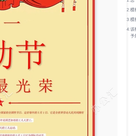
1:
您
2:
模
3:
模
4:
该
予