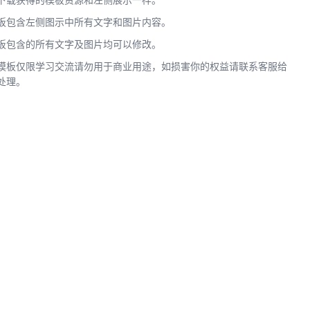
下载获得的模板资源和左侧展示一样。
板包含左侧图示中所有文字和图片内容。
板包含的所有文字及图片均可以修改。
模板仅限学习交流请勿用于商业用途，如损害你的权益请联系客服给
处理。