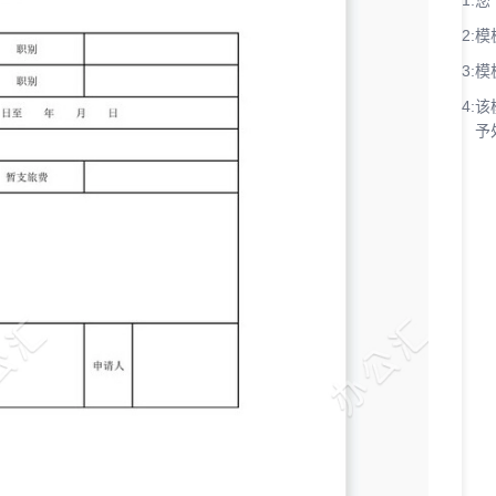
1:
您
2:
模
3:
模
4:
该
予