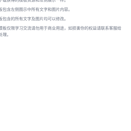
下载获得的模板资源和左侧展示一样。
板包含左侧图示中所有文字和图片内容。
板包含的所有文字及图片均可以修改。
模板仅限学习交流请勿用于商业用途，如损害你的权益请联系客服给
处理。