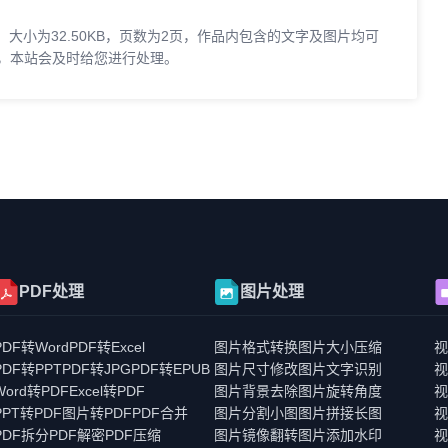
，大小为32.50KB，页数为2页，作品内包含的文字及图片均可
，本站会及时给您进行处理。
PDF处理
图片处理
PDF转Word
PDF转Excel
图片格式转换
图片大小压缩
PDF转PPT
PDF转JPG
PDF转EPUB
图片尺寸修改
图片文字识别
Word转PDF
Excel转PDF
图片背景去除
图片旋转角度
PPT转PDF
图片转PDF
PDF合并
图片分割小图
图片拼接长图
PDF拆分
PDF解密
PDF压缩
图片镜像翻转
图片添加水印
视