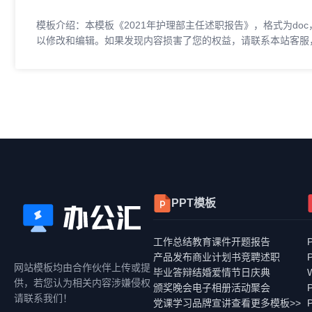
模板介绍：本模板《2021年护理部主任述职报告》，格式为doc
以修改和编辑。如果发现内容损害了您的权益，请联系本站客服
PPT模板
工作总结
教育课件
开题报告
产品发布
商业计划书
竞聘述职
网站模板均由合作伙伴上传或提
毕业答辩
结婚爱情
节日庆典
供，若您认为相关内容涉嫌侵权
颁奖晚会
电子相册
活动聚会
请联系我们！
党课学习
品牌宣讲
查看更多模板>>