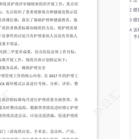
1:
您
2:
模
3:
模
4:
该
予