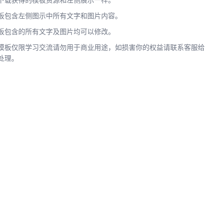
下载获得的模板资源和左侧展示一样。
板包含左侧图示中所有文字和图片内容。
板包含的所有文字及图片均可以修改。
模板仅限学习交流请勿用于商业用途，如损害你的权益请联系客服给
处理。