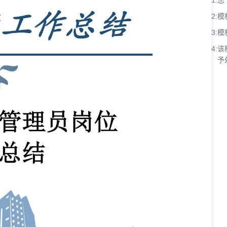
1:
您
2:
模
3:
模
4:
该
予