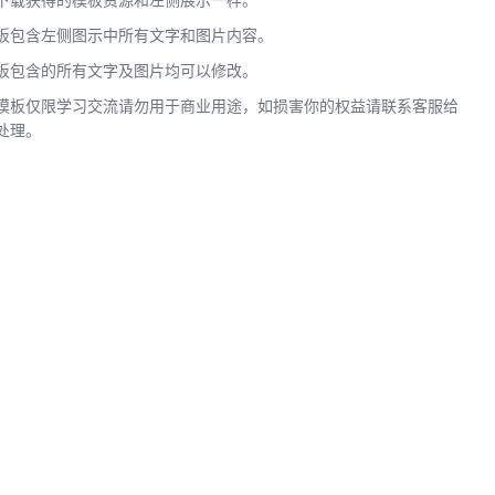
下载获得的模板资源和左侧展示一样。
板包含左侧图示中所有文字和图片内容。
板包含的所有文字及图片均可以修改。
模板仅限学习交流请勿用于商业用途，如损害你的权益请联系客服给
处理。