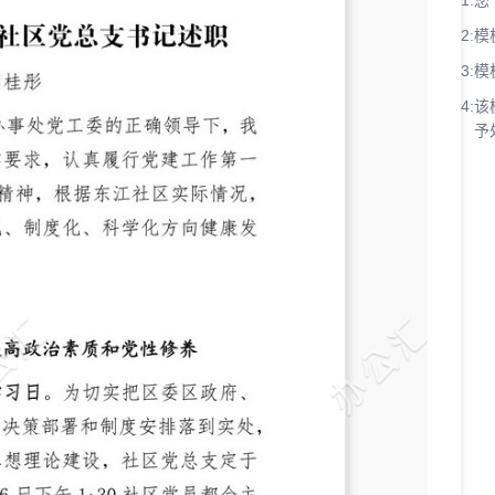
1:
您
2:
模
3:
模
4:
该
予