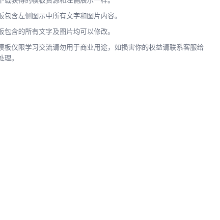
下载获得的模板资源和左侧展示一样。
板包含左侧图示中所有文字和图片内容。
板包含的所有文字及图片均可以修改。
模板仅限学习交流请勿用于商业用途，如损害你的权益请联系客服给
处理。