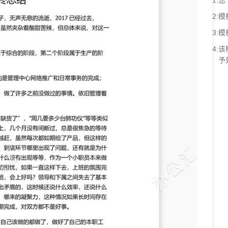
1:
您
2:
模
3:
模
4:
该
予