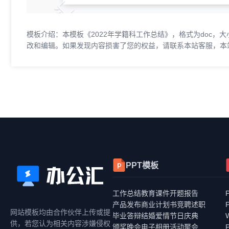
模板介绍：本模板《2022年学籍科工作总结》，格式为doc，大
改和编辑。如果发现内容损害了您的权益，请联系本站客服，本
PPT模板
工作总结
教育课件
开题报告
产品发布
商业计划书
竞聘述职
网站模板均由合作伙伴上传或提
毕业答辩
结婚爱情
节日庆典
供，若您认为相关内容涉嫌侵权
颁奖晚会
电子相册
活动聚会