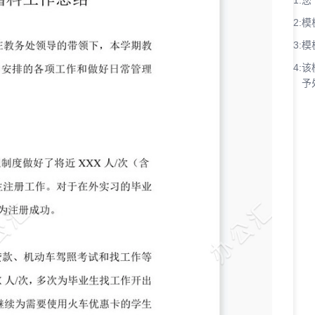
1:
您
2:
模
3:
模
4:
该
予