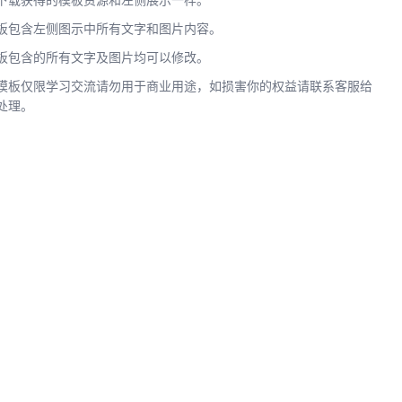
下载获得的模板资源和左侧展示一样。
板包含左侧图示中所有文字和图片内容。
板包含的所有文字及图片均可以修改。
模板仅限学习交流请勿用于商业用途，如损害你的权益请联系客服给
处理。