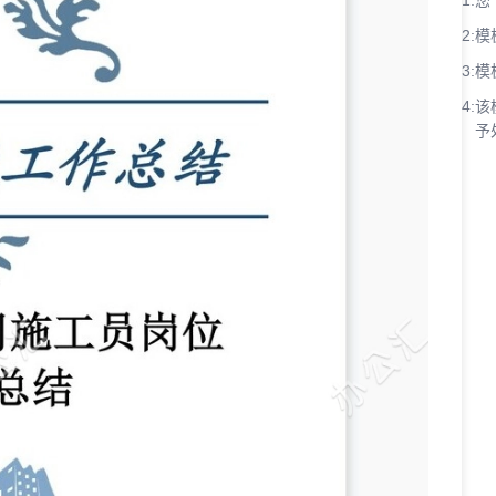
1:
您
2:
模
3:
模
4:
该
予