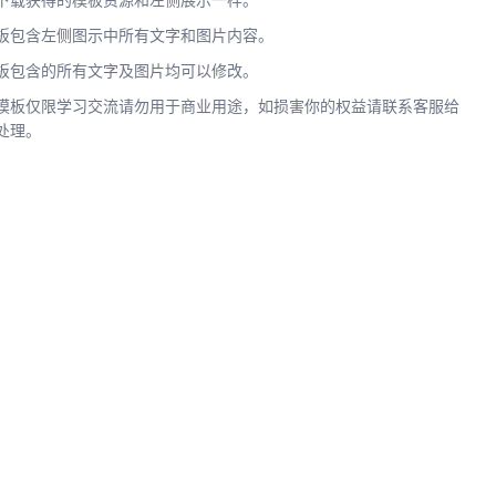
下载获得的模板资源和左侧展示一样。
板包含左侧图示中所有文字和图片内容。
板包含的所有文字及图片均可以修改。
模板仅限学习交流请勿用于商业用途，如损害你的权益请联系客服给
处理。