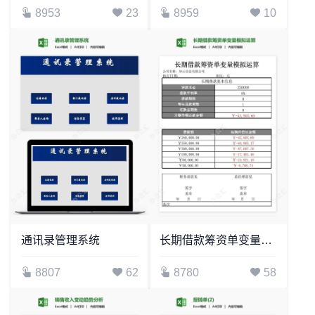
8953
23
8959
10
通讯录管理系统
长期借款筹资单变量模拟运算
8807
62
8780
58