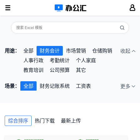
用途：
全部
财务会计
市场营销
仓储购销
收起
人事行政
考勤统计
个人家庭
教育培训
公司预算
其它
场景：
全部
财务记账系统
工资表
更多
固定资产管理
应收账管理
财务收支
投资决策管理
现金管理
销售管理
负债管理
日常费用管理
财务分析
综合排序
热门下载
最新上传
财务预算
成本管理
筹资决策管理
报销单
会计财务处理