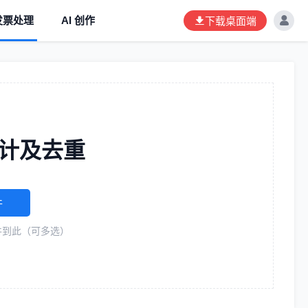
发票处理
AI 创作
下载桌面端
计及去重
件
件到此（可多选）