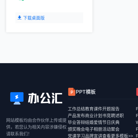
下载桌面版
PPT模板
工作总结
教育课件
开题报告
产品发布
商业计划书
竞聘述职
网站模板均由合作伙伴上传或提
毕业答辩
结婚爱情
节日庆典
供，若您认为相关内容涉嫌侵权
颁奖晚会
电子相册
活动聚会
请联系我们！
党课学习
品牌宣讲
查看更多模板>>